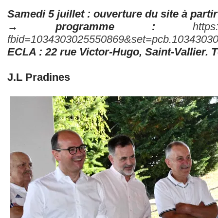
Samedi 5 juillet : ouverture du site à parti
→ programme :
https
fbid=1034303025550869&set=pcb.10343030
ECLA : 22 rue Victor-Hugo, Saint-Vallier. Té
J.L Pradines