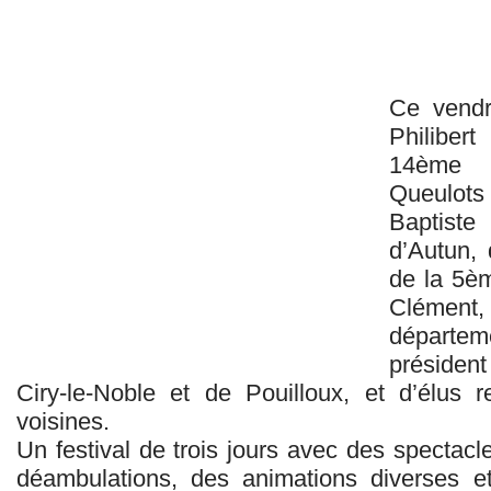
Ce vendre
Philibert
14ème é
Queulots 
Baptist
d’Autun, 
de la 5èm
Clément,
départe
présiden
Ciry-le-Noble et de Pouilloux, et d’élus
voisines.
Un festival de trois jours avec des spectacl
déambulations, des animations diverses e