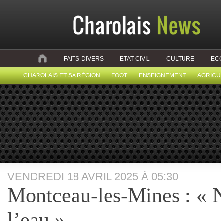
FAITS-DIVERS
ETAT CIVIL
CULTURE
EC
CHAROLAIS ET SA RÉGION
FOOT
ENSEIGNEMENT
AGRICU
VENDREDI 18 AVRIL 2025 À 05:30
Montceau-les-Mines : « Nd
l’eau »