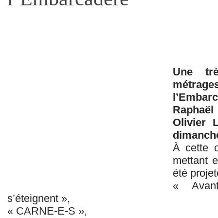
Une trè
métrages
l’Embarc
Raphaël 
Olivier 
dimanche
À cette 
mettant 
été projet
« Avan
s’éteignent »,
« CARNE-E-S »,