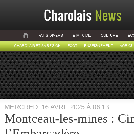
FAITS-DIVERS
ETAT CIVIL
CULTURE
EC
CHAROLAIS ET SA RÉGION
FOOT
ENSEIGNEMENT
AGRICU
MERCREDI 16 AVRIL 2025 À 06:13
Montceau-les-mines : Ci
l’Embarcadère