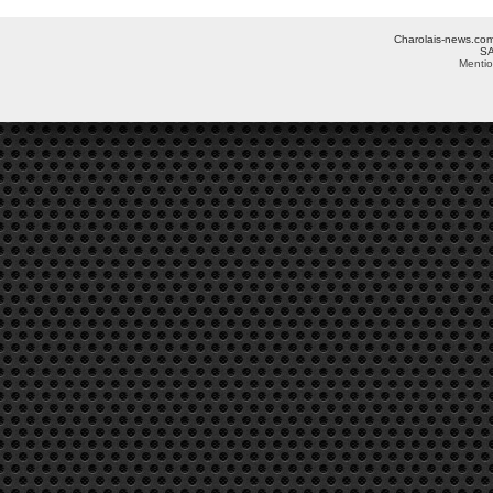
Charolais-news.com 
SA
Mentio