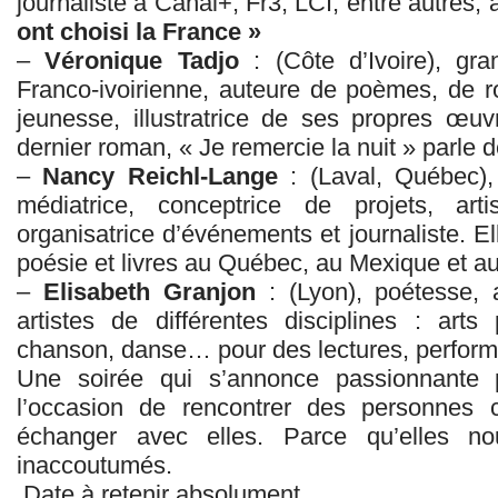
journaliste à Canal+, Fr3, LCI, entre autres,
ont choisi la France »
–
Véronique Tadjo
: (Côte d’Ivoire), gran
Franco-ivoirienne, auteure de poèmes, de 
jeunesse, illustratrice de ses propres œu
dernier roman, « Je remercie la nuit » parle 
–
Nancy Reichl-Lange
: (Laval, Québec), 
médiatrice, conceptrice de projets, arti
organisatrice d’événements et journaliste. El
poésie et livres au Québec, au Mexique et a
–
Elisabeth Granjon
: (Lyon), poétesse, 
artistes de différentes disciplines : arts
chanson, danse… pour des lectures, perform
Une soirée qui s’annonce passionnante 
l’occasion de rencontrer des personnes
échanger avec elles. Parce qu’elles no
inaccoutumés.
Date à retenir absolument.