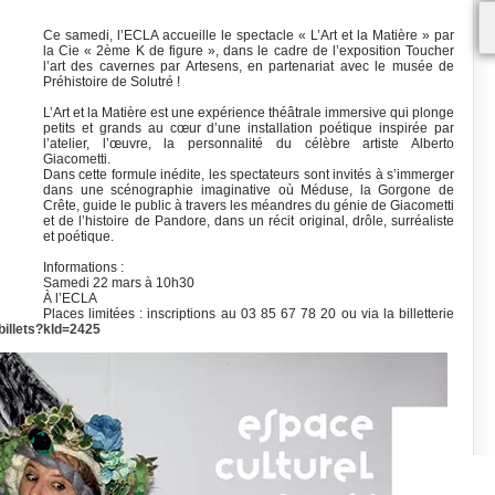
Ce samedi, l’ECLA accueille le spectacle « L’Art et la Matière » par
la Cie « 2ème K de figure », dans le cadre de l’exposition Toucher
l’art des cavernes par Artesens, en partenariat avec le musée de
Préhistoire de Solutré !
L’Art et la Matière est une expérience théâtrale immersive qui plonge
petits et grands au cœur d’une installation poétique inspirée par
l’atelier, l’œuvre, la personnalité du célèbre artiste Alberto
Giacometti.
Dans cette formule inédite, les spectateurs sont invités à s’immerger
dans une scénographie imaginative où Méduse, la Gorgone de
Crête, guide le public à travers les méandres du génie de Giacometti
et de l’histoire de Pandore, dans un récit original, drôle, surréaliste
et poétique.
Informations :
Samedi 22 mars à 10h30
À l’ECLA
Places limitées : inscriptions au 03 85 67 78 20 ou via la billetterie
r/billets?kld=2425