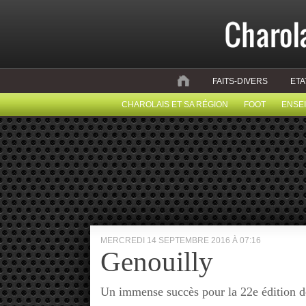
FAITS-DIVERS
ETA
CHAROLAIS ET SA RÉGION
FOOT
ENSE
MERCREDI 14 SEPTEMBRE 2016 À 07:16
Genouilly
Un immense succès pour la 22e édition d