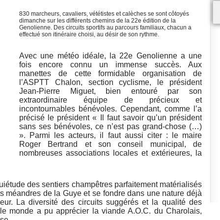
830 marcheurs, cavaliers, vététistes et calèches se sont côtoyés
dimanche sur les différents chemins de la 22e édition de la
Genolienne. Des circuits sportifs au parcours familiaux, chacun a
effectué son itinéraire choisi, au désir de son rythme.
Avec une météo idéale, la 22e Genolienne a une
fois encore connu un immense succès. Aux
manettes de cette formidable organisation de
l’ASPTT Chalon, section cyclisme, le président
Jean-Pierre Miguet, bien entouré par son
extraordinaire équipe de précieux et
incontournables bénévoles. Cependant, comme l’a
précisé le président « Il faut savoir qu’un président
sans ses bénévoles, ce n’est pas grand-chose (…)
». Parmi les acteurs, il faut aussi citer : le maire
Roger Bertrand et son conseil municipal, de
nombreuses associations locales et extérieures, la
quiétude des sentiers champêtres parfaitement matérialisés
s méandres de la Guye et se fondre dans une nature déjà
eur. La diversité des circuits suggérés et la qualité des
out le monde a pu apprécier la viande A.O.C. du Charolais,
se.