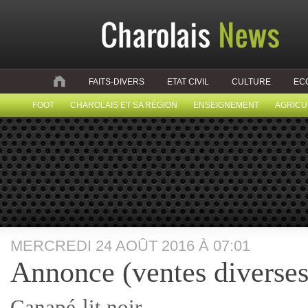
FAITS-DIVERS
ETAT CIVIL
CULTURE
EC
FOOT
CHAROLAIS ET SA RÉGION
ENSEIGNEMENT
AGRICU
MERCREDI 24 AOÛT 2016 À 07:01
Annonce (ventes diverses
Canapé-lit noir