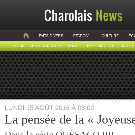
FAITS-DIVERS
ETAT CIVIL
CULTURE
EC
CHAROLAIS ET SA RÉGION
FOOT
ENSEIGNEMENT
AGRICU
LUNDI 15 AOÛT 2016 À 08:02
La pensée de la « Joyeus
Dans la série QUÉSACO !!!!