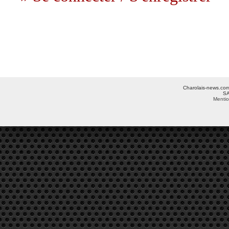
Charolais-news.com 
SA
Mentio