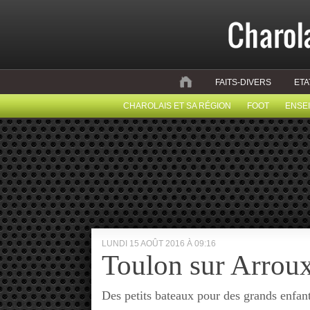
FAITS-DIVERS
ETA
CHAROLAIS ET SA RÉGION
FOOT
ENSE
LUNDI 15 AOÛT 2016 À 09:16
Toulon sur Arrou
Des petits bateaux pour des grands enfant