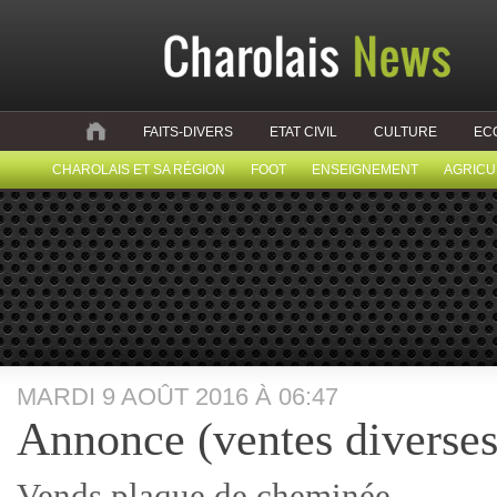
FAITS-DIVERS
ETAT CIVIL
CULTURE
EC
CHAROLAIS ET SA RÉGION
FOOT
ENSEIGNEMENT
AGRICU
MARDI 9 AOÛT 2016 À 06:47
Annonce (ventes diverses
Vends plaque de cheminée