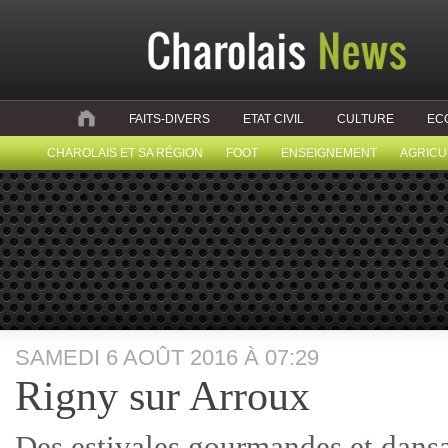
FAITS-DIVERS
ETAT CIVIL
CULTURE
EC
CHAROLAIS ET SA RÉGION
FOOT
ENSEIGNEMENT
AGRICU
SAMEDI 6 AOÛT 2016 À 07:29
Rigny sur Arroux
Des estivales gourmandes et dansa