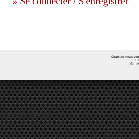
» Se connecter / S'enregistrer
Charolais-news.com 
SA
Mentio