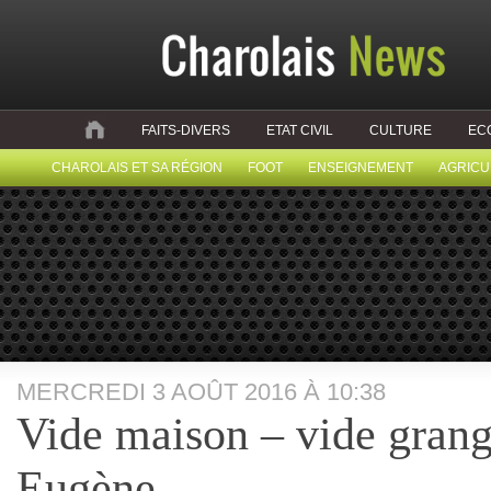
FAITS-DIVERS
ETAT CIVIL
CULTURE
EC
CHAROLAIS ET SA RÉGION
FOOT
ENSEIGNEMENT
AGRICU
MERCREDI 3 AOÛT 2016 À 10:38
Vide maison – vide grang
Eugène