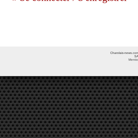
Charolais-news.com 
SA
Mentio