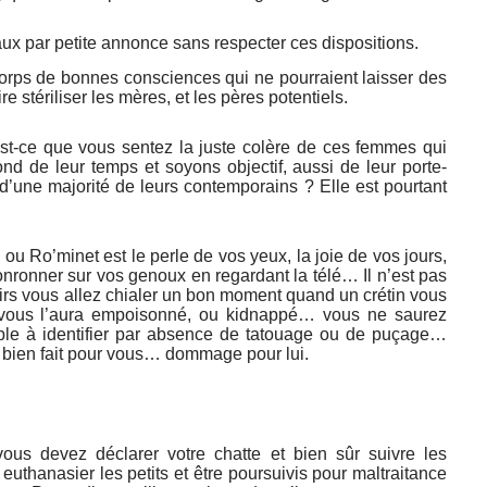
aux par petite annonce sans respecter ces dispositions.
 corps de bonnes consciences qui ne pourraient laisser des
re stériliser les mères, et les pères potentiels.
st-ce que vous sentez la juste colère de ces femmes qui
d de leur temps et soyons objectif, aussi de leur porte-
 d’une majorité de leurs contemporains ? Elle est pourtant
u Ro’minet est le perle de vos yeux, la joie de vos jours,
onronner sur vos genoux en regardant la télé… Il n’est pas
oirs vous allez chialer un bon moment quand un crétin vous
é vous l’aura empoisonné, ou kidnappé… vous ne saurez
ble à identifier par absence de tatouage ou de puçage…
bien fait pour vous… dommage pour lui.
ous devez déclarer votre chatte et bien sûr suivre les
euthanasier les petits et être poursuivis pour maltraitance