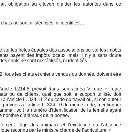
it obligation au citoyen d’aider les autorités dans ce
hats ne sont ni stérilisés, ni identifiés…
sur les frêles épaules des associations ou sur les impôts
nts payent des impôts locaux, mais il n’y a sans doute
s chats ne sont ni stérilisés, ni identifiés…
2, tous les chats et chiens vendus ou donnés, doivent être
e Article L214-8 prévoit dans son alinéa V. que « Toute
ats ou de chiens, quel que soit le support utilisé, doit
 à l’article L. 324-11-2 du code du travail ou, si son auteur
s prévues à l’article L. 324-10 du même code, mentionner
animal, soit le numéro d’identification de la femelle ayant
e nombre d’animaux de la portée.
lement l’âge des animaux et l’existence ou l’absence
gique reconnu par le ministre chargé de l’agriculture. »