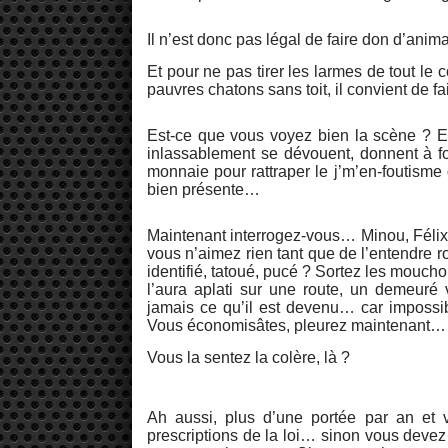
Il n’est donc pas légal de faire don d’anim
Et pour ne pas tirer les larmes de tout le
pauvres chatons sans toit, il convient de fai
Est-ce que vous voyez bien la scène ? E
inlassablement se dévouent, donnent à fon
monnaie pour rattraper le j’m’en-foutisme
bien présente…
Maintenant interrogez-vous… Minou, Félix o
vous n’aimez rien tant que de l’entendre r
identifié, tatoué, pucé ? Sortez les mouch
l’aura aplati sur une route, un demeur
jamais ce qu’il est devenu… car impossi
Vous économisâtes, pleurez maintenant… 
Vous la sentez la colère, là ?
Ah aussi, plus d’une portée par an et v
prescriptions de la loi… sinon vous devez 