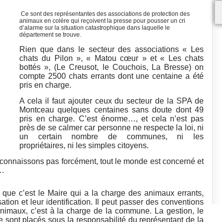
Ce sont des représentantes des associations de protection des
animaux en colère qui reçoivent la presse pour pousser un cri
d’alarme sur la situation catastrophique dans laquelle le
département se trouve.
Rien que dans le secteur des associations « Les
chats du Pilon », « Matou cœur » et « Les chats
bottés », (Le Creusot, le Couchois, La Bresse) on
compte 2500 chats errants dont une centaine a été
pris en charge.
A cela il faut ajouter ceux du secteur de la SPA de
Montceau quelques centaines sans doute dont 49
pris en charge. C’est énorme…, et cela n’est pas
près de se calmer car personne ne respecte la loi, ni
un certain nombre de communes, ni les
propriétaires, ni les simples citoyens.
 connaissons pas forcément, tout le monde est concerné et
r…
se que c’est le Maire qui a la charge des animaux errants,
isation et leur identification. Il peut passer des conventions
nimaux, c’est à la charge de la commune. La gestion, le
de sont placés sous la responsabilité du représentant de la