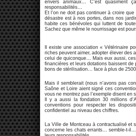
envers animaux… C’est quasiment ça…
responsabilités…
Et l’on ne doit pas continuer à croire que
désastre est à nos portes, dans nos jardi
habite ces bénévoles qui luttent de toute
Sachez que même le nourrissage est pours
Il existe une association « Vétérinaire 
riches peuvent aimer, adopter élever des 
celui de quiconque… Mais eux aussi, ces v
financières et leurs dotations baissent de
bons de stérilisation… face à plus de 250
Mais il semblerait (nous n’avons pas co
Saône et Loire aient signé ces convent
vous ne montrez pas l’exemple disent en 
Il y a aussi la fondation 30 millions d’
conventions pour respecter les disposi
confidentiel au niveau des chiffres.
La Ville de Montceau à contractualisé et s
concerne les chats errants… semble-t-il…
leurs responsabilités…