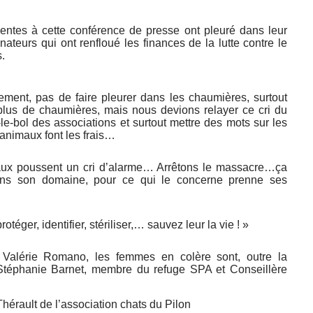
sentes à cette conférence de presse ont pleuré dans leur
ateurs qui ont renfloué les finances de la lutte contre le
.
vement, pas de faire pleurer dans les chaumières, surtout
 plus de chaumières, mais nous devions relayer ce cri du
e-bol des associations et surtout mettre des mots sur les
 animaux font les frais…
maux poussent un cri d’alarme… Arrêtons le massacre…ça
dans son domaine, pour ce qui le concerne prenne ses
éger, identifier, stériliser,… sauvez leur la vie ! »
 Valérie Romano, les femmes en colère sont, outre la
 Stéphanie Barnet, membre du refuge SPA et Conseillère
hérault de l’association chats du Pilon