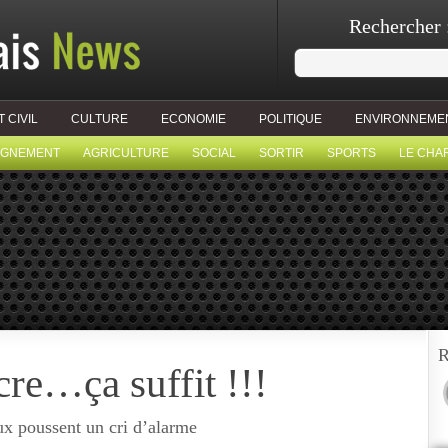
Rechercher 
T CIVIL
CULTURE
ECONOMIE
POLITIQUE
ENVIRONNEME
IGNEMENT
AGRICULTURE
SOCIAL
SORTIR
SPORTS
LE CHA
R
cre…ça suffit !!!
ux poussent un cri d’alarme