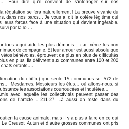
 Pour dire qu’il convient de s’interroger sur nos
 la régulation se fera naturellement ! La preuve vivante du
ns, dans nos parcs… Je vous ai dit la colère légitime qui
s leurs forces face à une situation qui devient ingérable.
uivi par la loi…
pour tous » qui aide les plus démunis… car même les non
animaux de compagnie. Et leur amour est aussi absolu que
étos bénévoles, éprouvent de plus en plus de difficultés
 plus en plus. Ils délivrent aux communes entre 100 et 200
0 chats errants….
nfirmation du chiffre) que seule 15 communes sur 572 de
ions… Mesdames, Messieurs les élus… où allons-nous, si
substance les associations courroucées et inquiètes…
Amis avec laquelle les collectivités peuvent passer des
tions de l’article L 211-27. Là aussi on reste dans du
outien la cause animale, mais il y a plus à faire en ce qui
 Le Creusot, Autun et d’autre grosses communes ont pris