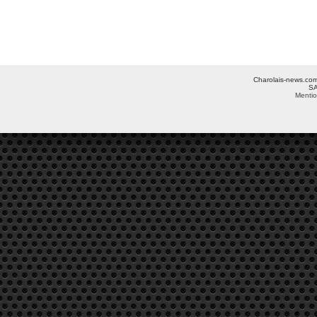
Charolais-news.com 
SA
Mentio