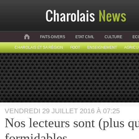
FAITS-DIVERS
ETAT CIVIL
CULTURE
EC
CHAROLAIS ET SA RÉGION
FOOT
ENSEIGNEMENT
AGRICU
VENDREDI 29 JUILLET 2016 À 07:25
Nos lecteurs sont (plus q
formidables…