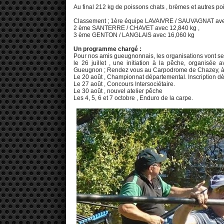
Au final 212 kg de poissons chats , brèmes et autres p
Classement ; 1ère équipe LAVAIVRE / SAUVAGNAT avec 1
2 ème SANTERRE / CHAVET avec 12,840 kg ,
3 ème GENTON / LANGLAIS avec 16,060 kg
Un programme chargé :
Pour nos amis gueugnonnais, les organisations vont se
le 26 juillet , une initiation à la pêche, organi
Gueugnon ; Rendez vous au Carpodrome de Chazey, à 1
Le 20 août , Championnat départemental. Inscription dès 
Le 27 août , Concours Intersociétaire.
Le 30 août , nouvel atelier pêche
Les 4, 5, 6 et 7 octobre , Enduro de la carpe.