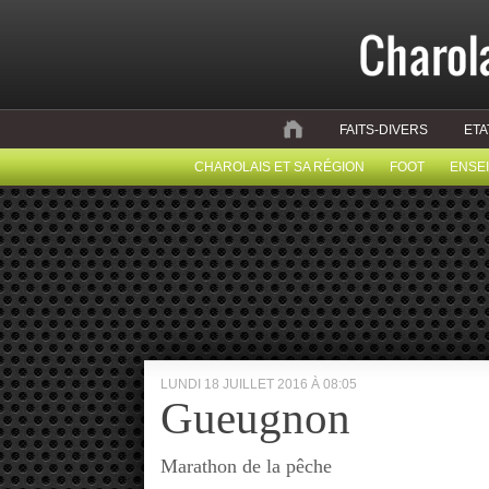
FAITS-DIVERS
ETA
CHAROLAIS ET SA RÉGION
FOOT
ENSE
LUNDI 18 JUILLET 2016 À 08:05
Gueugnon
Marathon de la pêche