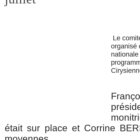
Le comité
organisé 
nationale 
programme
Cirysienn
Franç
prési
monitr
était sur place et Corrine BE
moyennes.