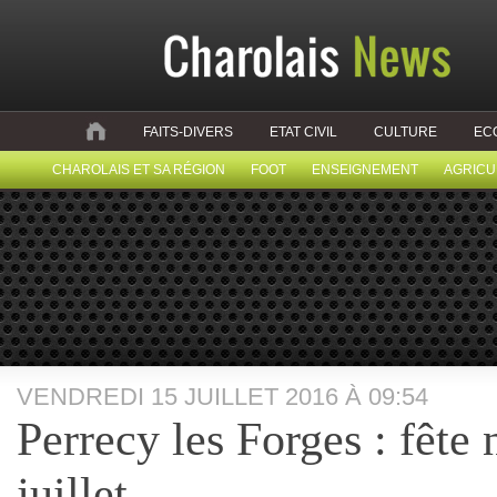
FAITS-DIVERS
ETAT CIVIL
CULTURE
EC
CHAROLAIS ET SA RÉGION
FOOT
ENSEIGNEMENT
AGRICU
VENDREDI 15 JUILLET 2016 À 09:54
Perrecy les Forges : fête 
juillet