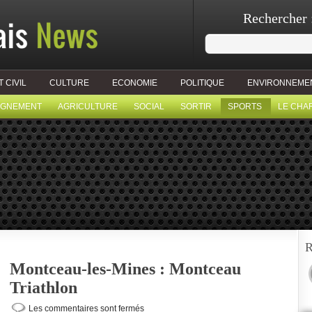
Rechercher 
T CIVIL
CULTURE
ECONOMIE
POLITIQUE
ENVIRONNEME
IGNEMENT
AGRICULTURE
SOCIAL
SORTIR
SPORTS
LE CHA
R
Montceau-les-Mines : Montceau
Triathlon
Les commentaires sont fermés