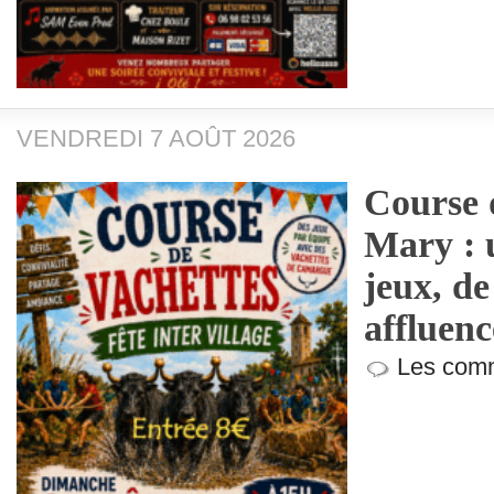
VENDREDI 7 AOÛT 2026
Course 
Mary : 
jeux, de
affluen
Les comm