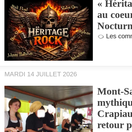
« Hérit
au coeu
Nocturne
Les comm
MARDI 14 JUILLET 2026
Mont-Sa
mythiqu
Crapiau
retour p