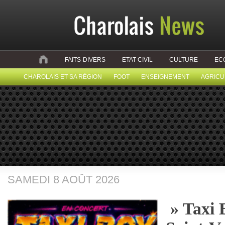
FAITS-DIVERS
ETAT CIVIL
CULTURE
EC
CHAROLAIS ET SA RÉGION
FOOT
ENSEIGNEMENT
AGRICU
SAMEDI 8 AOÛT 2026
» Taxi 