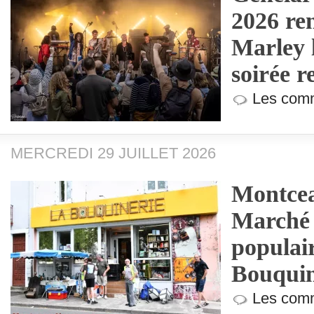
2026 r
Marley 
soirée r
Les comm
MERCREDI 29 JUILLET 2026
Montcea
Marché 
populair
Bouquin
Les comm