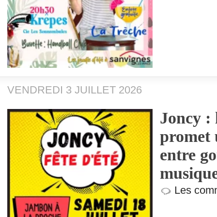
VENDREDI 3 JUILLET 2026
Joncy : 
promet u
entre g
musique 
Les comm