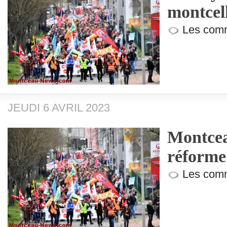
montcel
Les comm
JEUDI 6 AVRIL 2023
Montcea
réforme 
Les comm