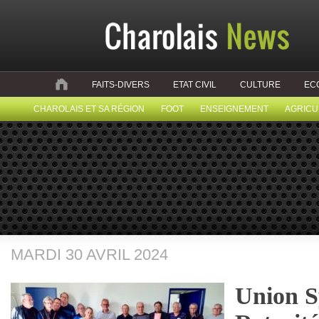
FAITS-DIVERS
ETAT CIVIL
CULTURE
EC
CHAROLAIS ET SA RÉGION
FOOT
ENSEIGNEMENT
AGRICU
MARDI 30 AVRIL 2024
Union S