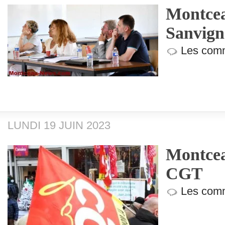
Montcea
Sanvign
Les comm
LUNDI 19 JUIN 2023
Montcea
CGT
Les comm