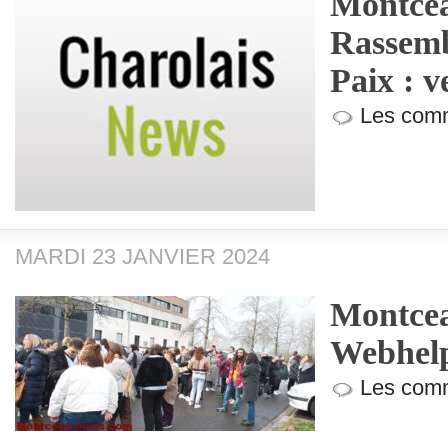
Montcea
Rassemb
Paix : v
Les comm
MARDI 23 JANVIER 2024
Montcea
Webhel
Les comm