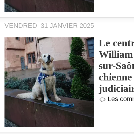
VENDREDI 31 JANVIER 2025
Le centr
William
sur-Saôn
chienne 
judiciai
Les comm