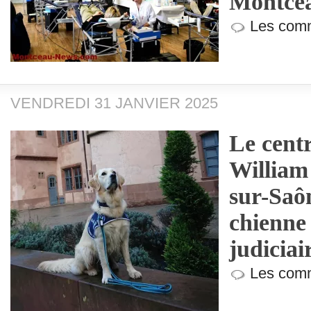
Montcea
Les comm
VENDREDI 31 JANVIER 2025
Le centr
William
sur-Saôn
chienne 
judiciai
Les comm