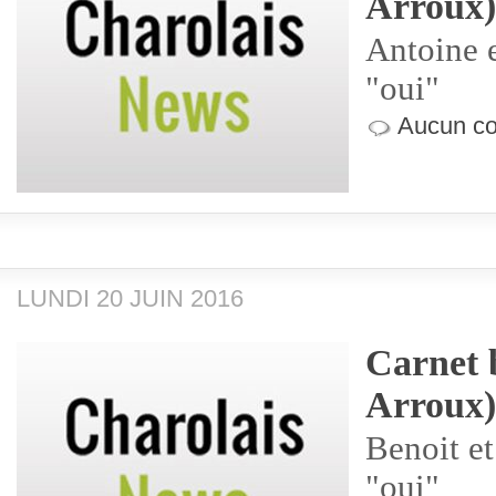
Arroux)
Antoine e
"oui"
Aucun co
LUNDI 20 JUIN 2016
Carnet 
Arroux)
Benoit et
"oui"