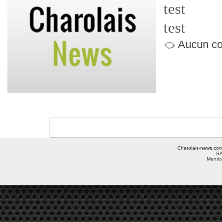
test
test
Aucun co
Charolais-news.com 
SA
Mentio