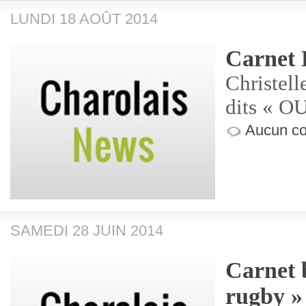
LUNDI 18 AOÛT 2014
Carnet 
Christell
dits « OU
Aucun co
SAMEDI 28 JUIN 2014
Carnet 
rugby »