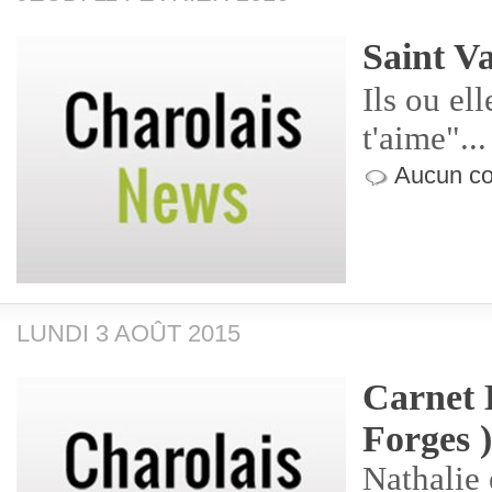
Saint V
Ils ou ell
t'aime"...
Aucun co
LUNDI 3 AOÛT 2015
Carnet B
Forges )
Nathalie 