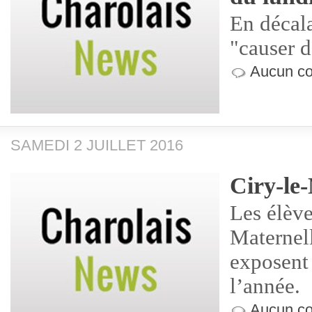
En décala
"causer d
Aucun co
SAMEDI 2 JUILLET 2016
Ciry-le
Les élève
Maternel
exposent 
l’année.
Aucun co