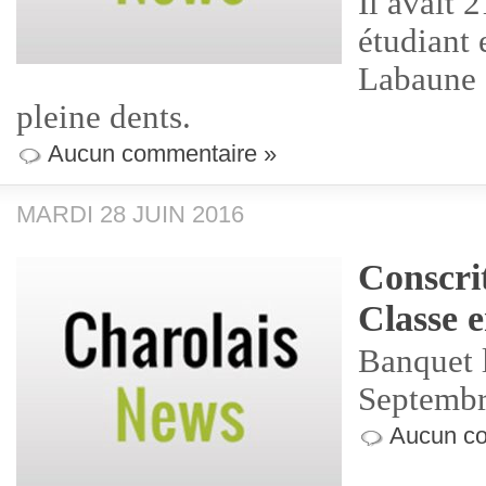
Il avait 2
étudiant
Labaune c
pleine dents.
Aucun commentaire »
MARDI 28 JUIN 2016
Conscri
Classe e
Banquet 
Septembr
Aucun co