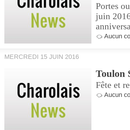
Portes ou
juin 201
anniversa
Aucun co
MERCREDI 15 JUIN 2016
T oulon 
Fête et r
Aucun co