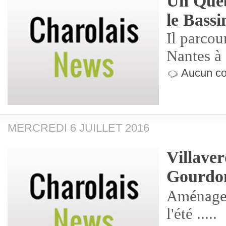
Un Québ
le Bassi
Il parcou
Nantes à
Aucun co
MERCREDI 6 JUILLET 2016
Villave
Gourdo
Aménagez
l'été .....