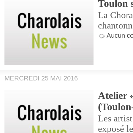
Toulon s
La Chora
chantonne
Aucun co
MERCREDI 25 MAI 2016
Atelier 
(Toulon
Les artis
exposé le