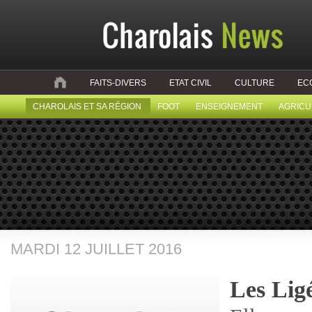
FAITS-DIVERS
ETAT CIVIL
CULTURE
EC
CHAROLAIS ET SA RÉGION
FOOT
ENSEIGNEMENT
AGRICU
MARDI 12 JUILLET 2016
Les Lig