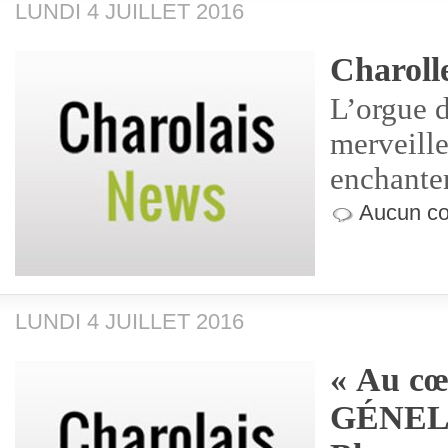
LUNDI 4 JUILLET 2016
Charoll
L’orgue d
merveille
enchantem
Aucun co
LUNDI 4 JUILLET 2016
« Au cœ
GÉNELA