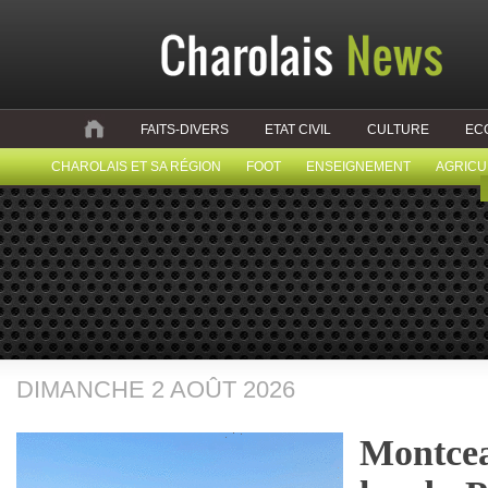
FAITS-DIVERS
ETAT CIVIL
CULTURE
EC
CHAROLAIS ET SA RÉGION
FOOT
ENSEIGNEMENT
AGRICU
DIMANCHE 2 AOÛT 2026
Montcea