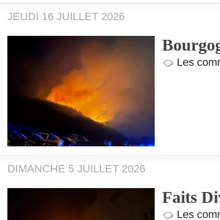
JEUDI 16 JUILLET 2026
Bourgo
Les comm
DIMANCHE 5 JUILLET 2026
Faits Di
Les comm