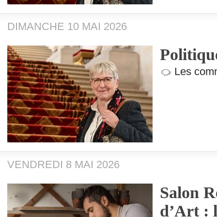
DIMANCHE 10 MAI 2026
Politiqu
Les comm
VENDREDI 8 MAI 2026
Salon R
d’Art : 