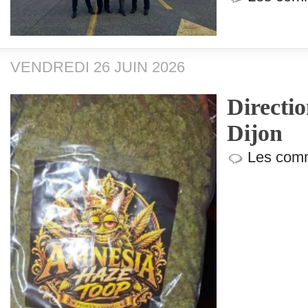
VENDREDI 26 JUIN 2026
Directi
Dijon
Les comm