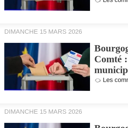
DIMANCHE 15 MARS 2026
Bourgog
Comté :
municip
Les comm
DIMANCHE 15 MARS 2026