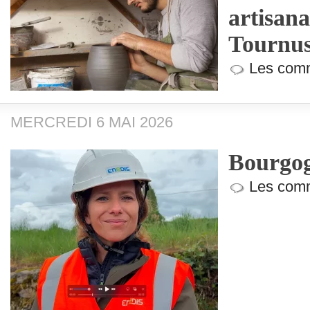
artisana
Tournu
Les comm
MERCREDI 6 MAI 2026
Bourgo
Les comm