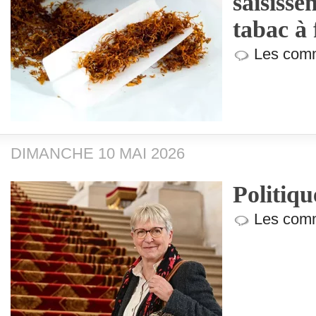
saisisse
tabac à
Les comm
DIMANCHE 10 MAI 2026
Politiqu
Les comm