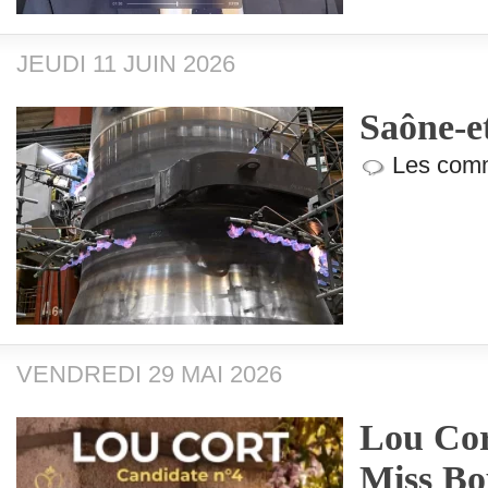
JEUDI 11 JUIN 2026
Saône-e
Les comm
VENDREDI 29 MAI 2026
Lou Cor
Miss Bo