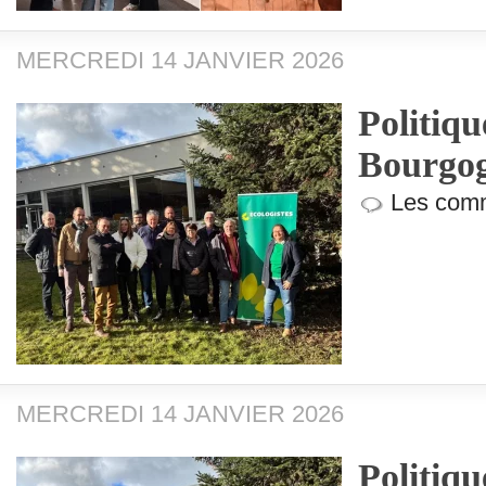
MERCREDI 14 JANVIER 2026
Politiqu
Bourgo
Les comm
MERCREDI 14 JANVIER 2026
Politiqu