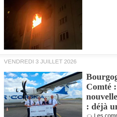
VENDREDI 3 JUILLET 2026
Bourgog
Comté :
nouvelle
: déjà u
Les comm