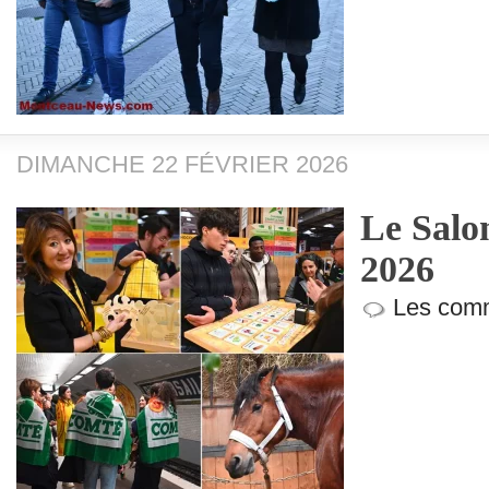
DIMANCHE 22 FÉVRIER 2026
Le Salon
2026
Les comm