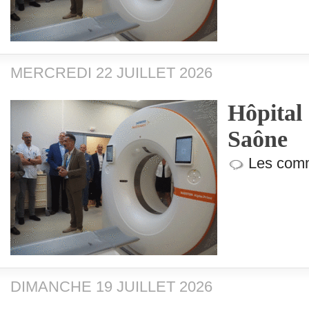
MERCREDI 22 JUILLET 2026
Hôpital
Saône
Les comm
DIMANCHE 19 JUILLET 2026