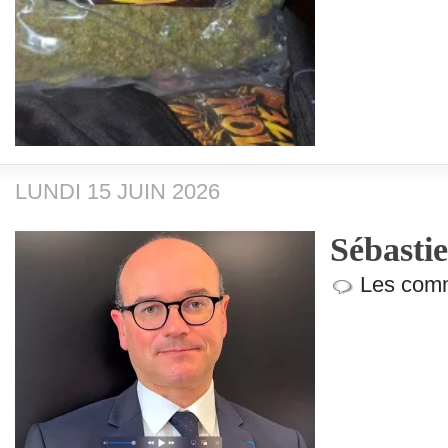
LUNDI 15 JUIN 2026
Sébasti
Les comm