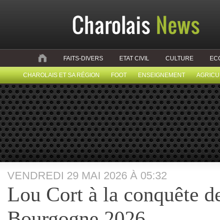
FAITS-DIVERS
ETAT CIVIL
CULTURE
EC
CHAROLAIS ET SA RÉGION
FOOT
ENSEIGNEMENT
AGRICU
VENDREDI 29 MAI 2026 À 05:32
Lou Cort à la conquête d
Bourgogne 2026