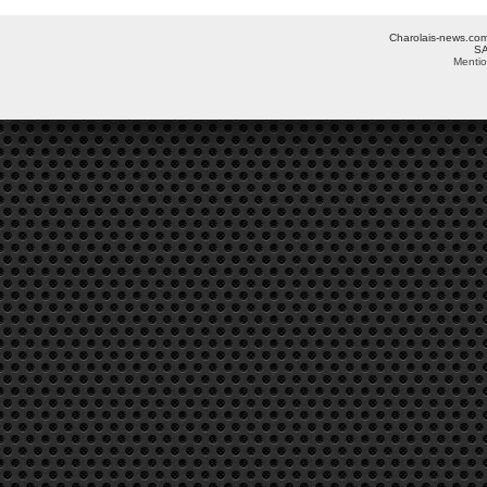
Charolais-news.com 
SA
Mentio