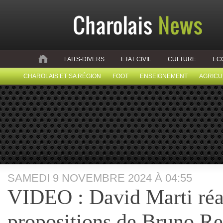
FAITS-DIVERS
ETAT CIVIL
CULTURE
EC
CHAROLAIS ET SA RÉGION
FOOT
ENSEIGNEMENT
AGRICU
SAMEDI 9 NOVEMBRE 2024 À 04:55
VIDEO : David Marti réa
propositions de Bruno Ret