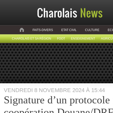
FAITS-DIVERS
ETAT CIVIL
CULTURE
EC
CHAROLAIS ET SA RÉGION
FOOT
ENSEIGNEMENT
AGRICU
VENDREDI 8 NOVEMBRE 2024 À 15:44
Signature d’un protocole 
coopération Douane/DRF