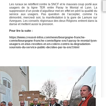
Les ruraux se rebiffent contre la SNCF et le mauvais coup porté aux
usagers de la ligne TER entre Paray le Monial et Lyon. La
suppression d’un poste d’aiguilleur met en effet en péril la qualité du
service aux usagers. Pas question de l’accepter, comme l’a
démontré, mercredi soir, la manifestation à la gare de Lamure sur
Azergues. Les conseils régionaux des deux Régions entrent dans la
danse et mettent aussi la pression.
Pour lire la suite :
https://www.creusot-infos.com/news/bourgogne-franche-
comte/bourgogne-franche-comte/ligne-sncf-paray-le-monial-lyon-
usagers-et-elus-revoltes-et-en-colere-contre-la-degradation-
sournois-du-service-public-decidee-par-la-sncf.html