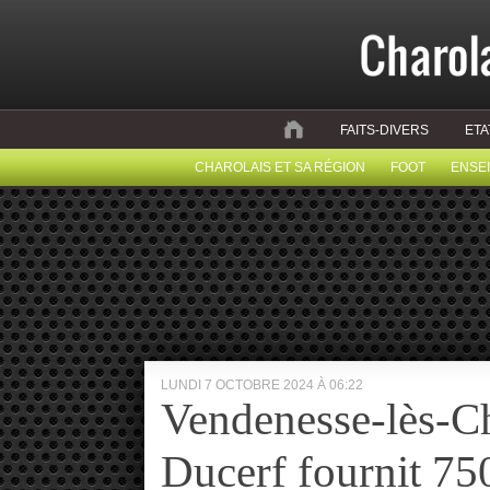
FAITS-DIVERS
ETA
CHAROLAIS ET SA RÉGION
FOOT
ENSE
LUNDI 7 OCTOBRE 2024 À 06:22
Vendenesse-lès-Ch
Ducerf fournit 75