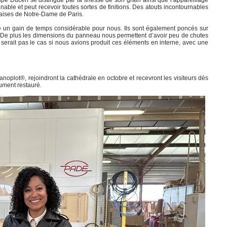
e Ducerf se distingue par la finesse de son grain ainsi que l’appareillage
nable et peut recevoir toutes sortes de finitions. Des atouts incontournables
haises de Notre-Dame de Paris.
te un gain de temps considérable pour nous. Ils sont également poncés sur
. De plus les dimensions du panneau nous permettent d’avoir peu de chutes
e serait pas le cas si nous avions produit ces éléments en interne, avec une
noplot®, rejoindront la cathédrale en octobre et recevront les visiteurs dès
ument restauré.