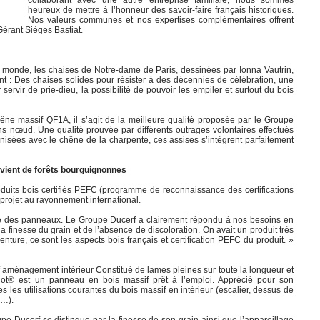
collaborant avec une autre entreprise familiale, nous sommes
heureux de mettre à l’honneur des savoir-faire français historiques.
Nos valeurs communes et nos expertises complémentaires offrent
Gérant Sièges Bastiat.
du monde, les chaises de Notre-dame de Paris, dessinées par Ionna Vautrin,
nt : Des chaises solides pour résister à des décennies de célébration, une
servir de prie-dieu, la possibilité de pouvoir les empiler et surtout du bois
ne massif QF1A, il s’agit de la meilleure qualité proposée par le Groupe
 nœud. Une qualité prouvée par différents outrages volontaires effectués
nisées avec le chêne de la charpente, ces assises s’intègrent parfaitement
rovient de forêts bourguignonnes
duits bois certifiés PEFC (programme de reconnaissance des certifications
 projet au rayonnement international.
age des panneaux. Le Groupe Ducerf a clairement répondu à nos besoins en
 finesse du grain et de l’absence de discoloration. On avait un produit très
nture, ce sont les aspects bois français et certification PEFC du produit. »
’aménagement intérieur Constitué de lames pleines sur toute la longueur et
plot® est un panneau en bois massif prêt à l’emploi. Apprécié pour son
s les utilisations courantes du bois massif en intérieur (escalier, dessus de
 …).