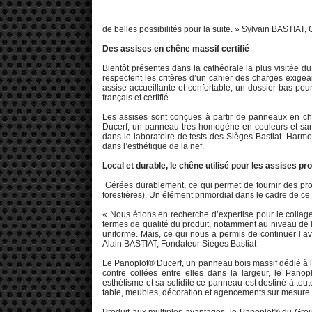
de belles possibilités pour la suite. » Sylvain BASTIAT, 
Des assises en chêne massif certifié
Bientôt présentes dans la cathédrale la plus visitée 
respectent les critères d’un cahier des charges exigea
assise accueillante et confortable, un dossier bas pour 
français et certifié.
Les assises sont conçues à partir de panneaux en chê
Ducerf, un panneau très homogène en couleurs et sans
dans le laboratoire de tests des Sièges Bastiat. Harmo
dans l’esthétique de la nef.
Local et durable, le chêne utilisé pour les assises p
Gérées durablement, ce qui permet de fournir des pro
forestières). Un élément primordial dans le cadre de ce
« Nous étions en recherche d’expertise pour le coll
termes de qualité du produit, notamment au niveau de la
uniforme. Mais, ce qui nous a permis de continuer l’ave
Alain BASTIAT, Fondateur Sièges Bastiat
Le Panoplot® Ducerf, un panneau bois massif dédié à l
contre collées entre elles dans la largeur, le Pano
esthétisme et sa solidité ce panneau est destiné à toute
table, meubles, décoration et agencements sur mesure