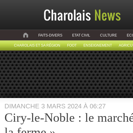
FAITS-DIVERS
ETAT CIVIL
CULTURE
EC
CHAROLAIS ET SA RÉGION
FOOT
ENSEIGNEMENT
AGRICU
DIMANCHE 3 MARS 2024 À 06:27
Ciry-le-Noble : le march
la ferme »