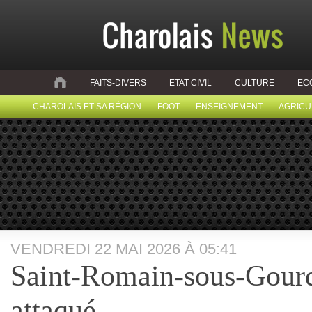
FAITS-DIVERS
ETAT CIVIL
CULTURE
EC
CHAROLAIS ET SA RÉGION
FOOT
ENSEIGNEMENT
AGRICU
VENDREDI 22 MAI 2026 À 05:41
Saint-Romain-sous-Gour
attaqué