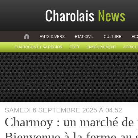
FAITS-DIVERS
ETAT CIVIL
CULTURE
EC
CHAROLAIS ET SA RÉGION
FOOT
ENSEIGNEMENT
AGRICU
SAMEDI 6 SEPTEMBRE 2025 À 04:52
Charmoy : un marché de 
Bienvenue à la ferme au s