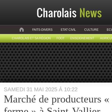
FAITS-DIVERS
ETAT CIVIL
CULTURE
EC
CHAROLAIS ET SA RÉGION
FOOT
ENSEIGNEMENT
AGRICU
SAMEDI 31 MAI 2025 À 10:22
Marché de producteurs «
ferme » à Saint-Vallier