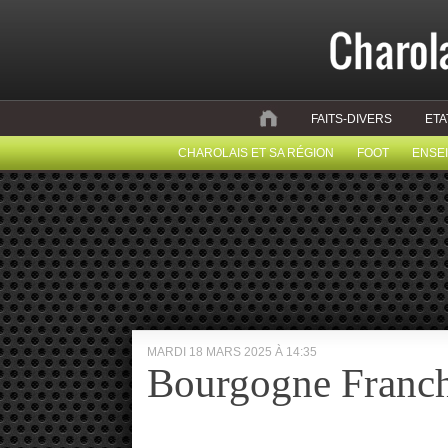
FAITS-DIVERS
ETA
CHAROLAIS ET SA RÉGION
FOOT
ENSE
MARDI 18 MARS 2025 À 14:35
Bourgogne Franc