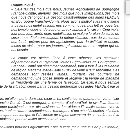
Communiqué :
« Cela fait des mois que nous, Jeunes Agriculteurs de Bourgogne
Franche-Comté, alertons, des mois que nous interpellons, des mois
que nous dénonçons la gestion catastrophique des aides FEADER
en Bourgogne Franche-Comté. Nous avons multiplié les cris d’alerte
à travers nos mobilisations, nos communiqués, nos lettres ouvertes,
nos témoignages et de trop nombreux appels à la raison. Cinq mois,
jour pour jour, après notre mobilisation et malgré le plan de sortie de
crise, nous déplorons toujours la même situation : pas de versement
des fonds prévus pour les agriculteurs, pas de lisibilité et encore
moins de vision pour les jeunes agriculteurs de notre région qui en
ont besoin.
La coupe est pleine. Face à cette détresse, les structures
départementales du syndicat Jeunes Agriculteurs de Bourgogne –
Franche-Comté ont récemment demandé, tour à tour, à la Présidente
de région Madame Marie-Guite Dufay de venir à leur rencontre. Ces
demandes sont restées vaines. Pourtant, ces courriers ne
demandent qu’une chose simple et légitime : la venue de Madame
la Présidente sur une ferme de la région. En effet, il nous semble
alité de la situation créée par la gestion déplorable des aides FEADER par le
urs qu’elle « porte dans son cœur ». La confiance se gagnera en venant sur
anche-Comté. C’est pourquoi, à compter d’aujourd’hui, le syndicat Jeunes
te participation aux discussions sur les aides à l’investissement avec le
des réunions durant lesquelles nos remarques n’ont été ni écoutées, ni même
uniquement lorsque la Présidente de région acceptera de se confronter à la
ploitation pour travailler avec notre réseau.
s solutions pour nos agriculteurs. Face à cette main une fois de plus tendue,